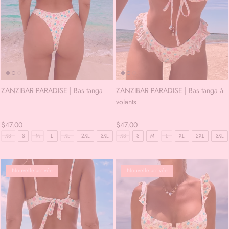
ZANZIBAR PARADISE | Bas tanga
ZANZIBAR PARADISE | Bas tanga à
volants
$47.00
$47.00
XS
S
M
L
XL
2XL
3XL
XS
S
M
L
XL
2XL
3XL
Nouvelle arrivée
Nouvelle arrivée