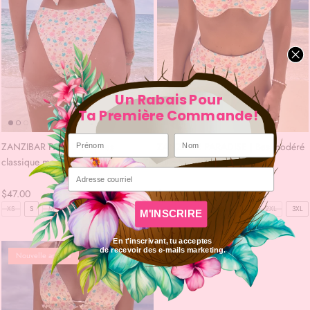
Un Rabais Pour
Ta Première Commande
!
Prénom
Nom
ZANZIBAR PARADISE | Bas
ZANZIBAR PARADISE | Bas modéré
classique modéré
taille haute
Email
$47.00
$47.00
XS
S
M
L
XL
2XL
3XL
XS
S
M
L
XL
2XL
3XL
M'INSCRIRE
En t'inscrivant, tu acceptes
de recevoir des e-mails marketing.
Nouvelle arrivée