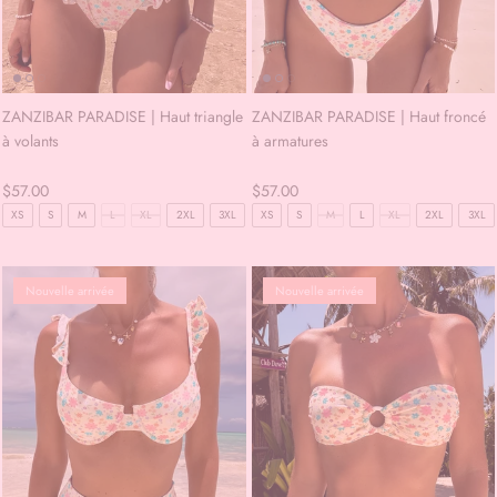
ZANZIBAR PARADISE | Haut triangle
ZANZIBAR PARADISE | Haut froncé
à volants
à armatures
$57.00
$57.00
XS
S
M
L
XL
2XL
3XL
XS
S
M
L
XL
2XL
3XL
Nouvelle arrivée
Nouvelle arrivée