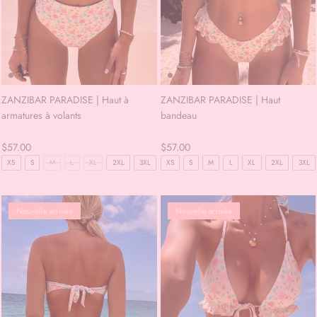
ZANZIBAR PARADISE | Haut à
ZANZIBAR PARADISE | Haut
armatures à volants
bandeau
$57.00
$57.00
XS
S
M
L
XL
2XL
3XL
XS
S
M
L
XL
2XL
3XL
Nouvelle arrivée
Nouvelle arrivée