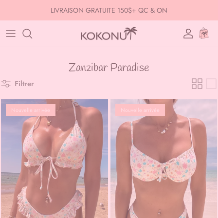
Aller au contenu
LIVRAISON GRATUITE 150$+ QC & ON
Compte
Panie
Zanzibar Paradise
Filtrer
Nouvelle arrivée
Nouvelle arrivée